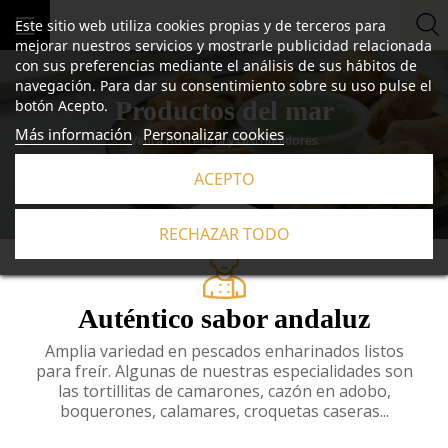
Este sitio web utiliza cookies propias y de terceros para
mejorar nuestros servicios y mostrarle publicidad relacionada
con sus preferencias mediante el análisis de sus hábitos de
navegación. Para dar su consentimiento sobre su uso pulse el
Productos del mar
botón Acepto.
Más información
Personalizar cookies
Venta Hostelería y Distribuidores
ACEPTO
RECHAZAR TODO
Auténtico sabor andaluz
Amplia variedad en pescados enharinados listos
para freír. Algunas de nuestras especialidades son
las tortillitas de camarones, cazón en adobo,
boquerones, calamares, croquetas caseras...