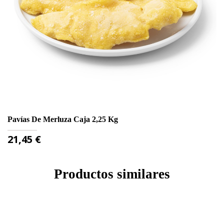
Pavías De Merluza Caja 2,25 Kg
Cr
Precio
P
21,45 €
4
Productos similares