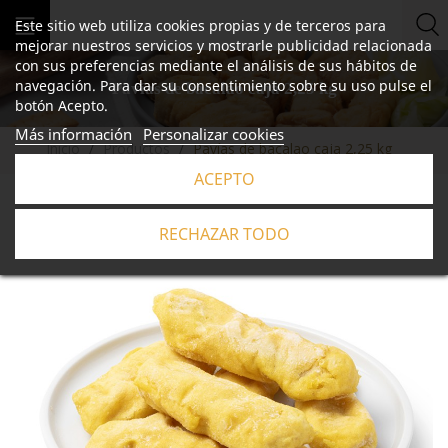
Este sitio web utiliza cookies propias y de terceros para
mejorar nuestros servicios y mostrarle publicidad relacionada
con sus preferencias mediante el análisis de sus hábitos de
navegación. Para dar su consentimiento sobre su uso pulse el
Pavías de bacalao caja 2,25 kg
botón Acepto.
Más información
Personalizar cookies
Inicio
Productos
Pavías de bacalao caja 2,25 kg
ACEPTO
RECHAZAR TODO