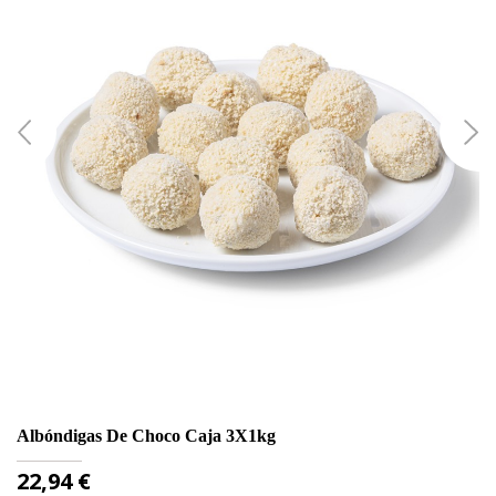
Albóndigas De Choco Caja 3X1kg
Ti
Precio
P
22,94 €
2