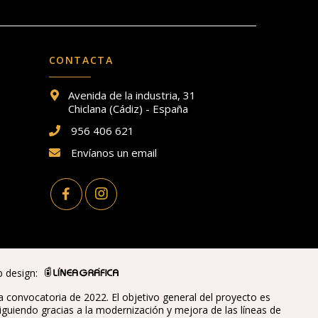
CONTACTA
Avenida de la industria, 31
Chiclana (Cádiz) - España
956 406 621
Envíanos un email
b design:
convocatoria de 2022. El objetivo general del proyecto es
uiendo gracias a la modernización y mejora de las líneas de