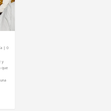
ía
|
0
z y
a que
 una