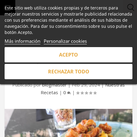
Este sitio web utiliza cookies propias y de terceros para
mejorar nuestros servicios y mostrarle publicidad relacionada
con sus preferencias mediante el análisis de sus hábitos de
navegación. Para dar su consentimiento sobre su uso pulse el
botón Acepto.
Más información
Personalizar cookies
ACEPTO
¿QUÉ PLATOS SERVIR EN TU
RECHAZAR TODO
RESTAURANTE ESTA PRIMAVERA?
Publicado por
blogmaster
|
Feb 29, 2024
|
Nuestras
Recetas
|
0
|