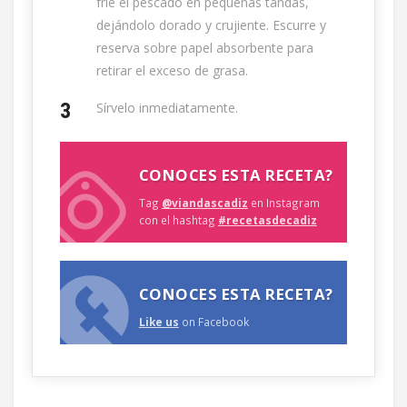
fríe el pescado en pequeñas tandas,
dejándolo dorado y crujiente. Escurre y
reserva sobre papel absorbente para
retirar el exceso de grasa.
Sírvelo inmediatamente.
CONOCES ESTA RECETA?
Tag
@viandascadiz
en Instagram
con el hashtag
#recetasdecadiz
CONOCES ESTA RECETA?
Like us
on Facebook