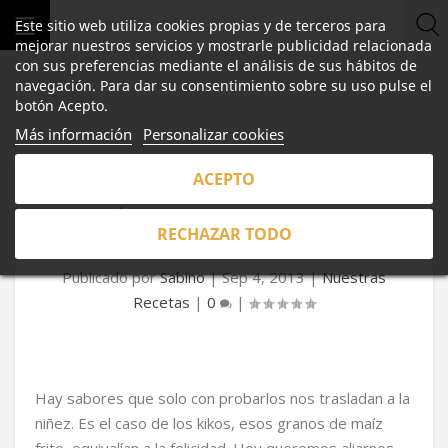
Este sitio web utiliza cookies propias y de terceros para
mejorar nuestros servicios y mostrarle publicidad relacionada
con sus preferencias mediante el análisis de sus hábitos de
navegación. Para dar su consentimiento sobre su uso pulse el
botón Acepto.
Más información
Personalizar cookies
ACEPTO
CAZÓN EN ADOBO FRITO EN
RECHAZAR TODO
HARINA DE KIKOS
Publicado por
Sabino
|
Sep 4, 2013
|
Nuestras
Recetas
|
0
|
Hay sabores que solo con probarlos nos trasladan a la
niñez. Es el caso de los kikos, esos granos de maíz