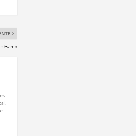
IENTE
 y sésamo
nes
al,
ue