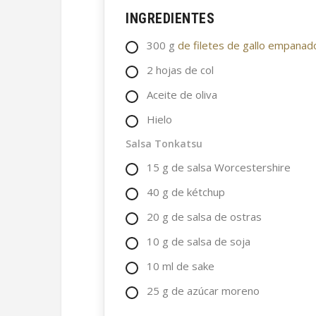
INGREDIENTES
300
g
de filetes de gallo empanad
2
hojas de col
Aceite de oliva
Hielo
Salsa Tonkatsu
15
g
de salsa Worcestershire
40
g
de kétchup
20
g
de salsa de ostras
10
g
de salsa de soja
10
ml
de sake
25
g
de azúcar moreno