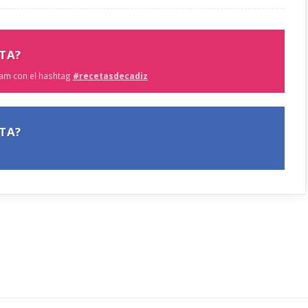
TA?
am con el hashtag
#recetasdecadiz
TA?