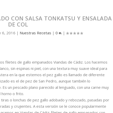
ADO CON SALSA TONKATSU Y ENSALADA
DE COL
 6, 2016
|
Nuestras Recetas
|
0
|
os filetes de gallo empanados Viandas de Cádiz. Los hacemos
nco, sin espinas ni piel, con una textura muy suave ideal para
stera en la que estemos el pez gallo es llamado de diferente
izado es el de pez de San Pedro, aunque también lo
. Es un pescado plano parecido al lenguado, con una carne muy
 horno o frito.
r tiras o lonchas de pez gallo adobado y rebozado, pasadas por
oradas y crujientes. A esta versión se le conoce popularmente
paramos en Viandas de Cádiz: filetes de gallo empanados con