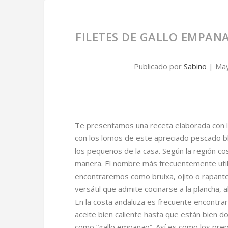
FILETES DE GALLO EMPAN
Publicado por
Sabino
|
May
Te presentamos una receta elaborada con l
con los lomos de este apreciado pescado bla
los pequeños de la casa. Según la región co
manera. El nombre más frecuentemente util
encontraremos como bruixa, ojito o rapante
versátil que admite cocinarse a la plancha, al
En la costa andaluza es frecuente encontra
aceite bien caliente hasta que están bien d
como “gallo empanao”. Así es como los pre